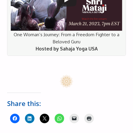
One Woman’s Journey: From a Freedom Fighter to a
Download 10cm x 15cm
Beloved Guru
Download 15cm x 20cm
Hosted by Sahaja Yoga USA
Photo 9
Share this:
Download 10cm x 15cm