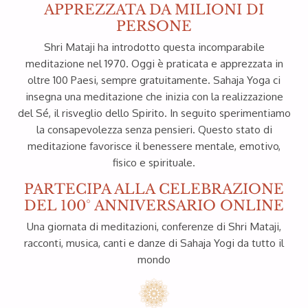
APPREZZATA DA MILIONI DI
PERSONE
Shri Mataji ha introdotto questa incomparabile
meditazione nel 1970. Oggi è praticata e apprezzata in
oltre 100 Paesi, sempre gratuitamente. Sahaja Yoga ci
Download 10cm x 15cm
insegna una meditazione che inizia con la realizzazione
del Sé, il risveglio dello Spirito. In seguito sperimentiamo
Download 15cm x 20cm
la consapevolezza senza pensieri. Questo stato di
meditazione favorisce il benessere mentale, emotivo,
Photo 5
fisico e spirituale.
PARTECIPA ALLA CELEBRAZIONE
DEL 100° ANNIVERSARIO ONLINE
Una giornata di meditazioni, conferenze di Shri Mataji,
racconti, musica, canti e danze di Sahaja Yogi da tutto il
mondo