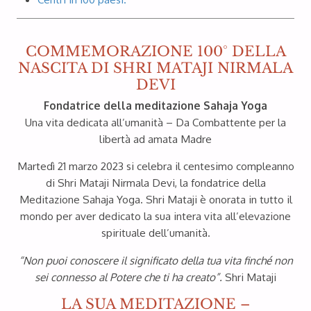
Photo 3
COMMEMORAZIONE 100° DELLA
NASCITA DI SHRI MATAJI NIRMALA
DEVI
Fondatrice della meditazione Sahaja Yoga
Una vita dedicata all’umanità – Da Combattente per la
libertà ad amata Madre
Download 10cm x 15cm
Martedì 21 marzo 2023 si celebra il centesimo compleanno
Download 15cm x 20cm
di Shri Mataji Nirmala Devi, la fondatrice della
Meditazione Sahaja Yoga. Shri Mataji è onorata in tutto il
Photo 4
mondo per aver dedicato la sua intera vita all’elevazione
spirituale dell’umanità.
“Non puoi conoscere il significato della tua vita finché non
sei connesso al Potere che ti ha creato”.
Shri Mataji
LA SUA MEDITAZIONE –