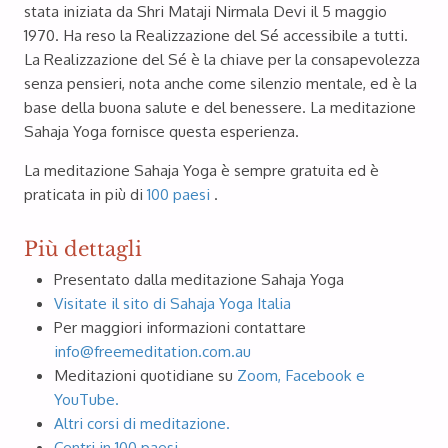
stata iniziata da Shri Mataji Nirmala Devi il 5 maggio
1970. Ha reso la Realizzazione del Sé accessibile a tutti.
La Realizzazione del Sé è la chiave per la consapevolezza
Download 10cm x 15cm
senza pensieri, nota anche come silenzio mentale, ed è la
Download 15cm x 20cm
base della buona salute e del benessere. La meditazione
Sahaja Yoga fornisce questa esperienza.
Photo 2
La meditazione Sahaja Yoga è sempre gratuita ed è
praticata in più di
100 paesi
.
Più dettagli
Presentato dalla meditazione Sahaja Yoga
Visitate il sito di Sahaja Yoga Italia
Per maggiori informazioni contattare
info@freemeditation.com.au
Download 10cm x 15cm
Meditazioni quotidiane su
Zoom, Facebook e
YouTube.
Download 15cm x 20cm
Altri corsi di meditazione.
Centri in 100 paesi.