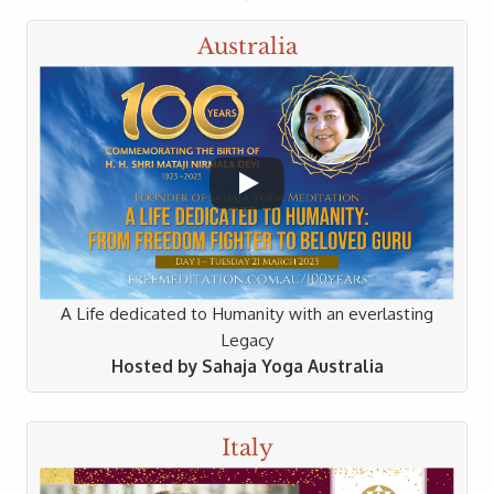
Australia
Download 10cm x 15cm
Download 15cm x 20cm
Photo 6
A Life dedicated to Humanity with an everlasting
Legacy
Meditazioni quotidiane e Corsi
Hosted by Sahaja Yoga Australia
Centri di meditazione nel mondo
Italy
Download 10cm x 15cm