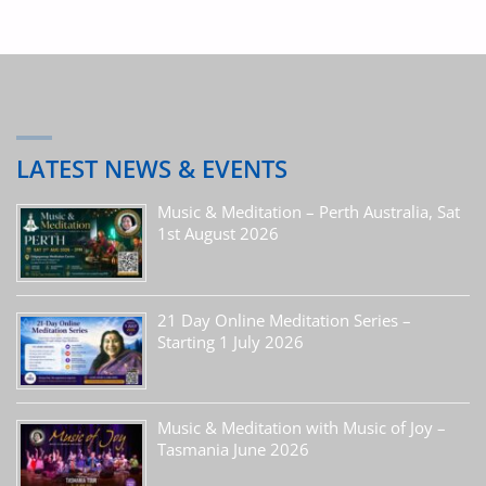
Download 15cm x 20cm
LATEST NEWS & EVENTS
Spiritualità
Music & Meditation – Perth Australia, Sat
1st August 2026
21 Day Online Meditation Series –
Sistema sottile
Starting 1 July 2026
Music & Meditation with Music of Joy –
Tasmania June 2026