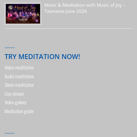
Music & Meditation with Music of Joy –
Tasmania June 2026
TRY MEDITATION NOW!
Video meditation
Audio meditation
Silent meditation
Live stream
Video gallery
Meditation guide