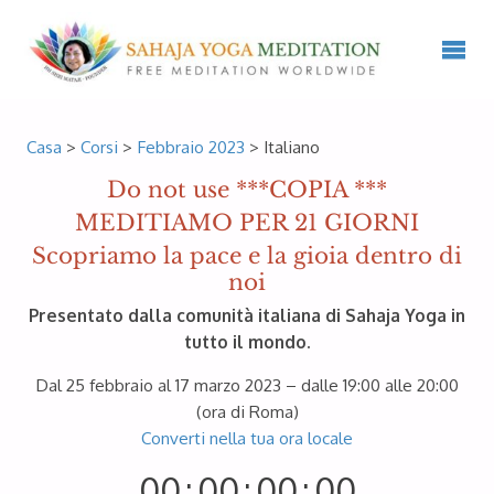
Casa
>
Corsi
>
Febbraio 2023
> Italiano
Do not use ***COPIA
***
MEDITIAMO PER 21 GIORNI
Scopriamo la pace e la gioia dentro di
noi
Presentato dalla comunità italiana di Sahaja Yoga in
tutto il mondo.
Dal 25 febbraio al 17 marzo 2023 – dalle 19:00 alle 20:00
(ora di Roma)
Converti nella tua ora locale
00
:
00
:
00
:
00